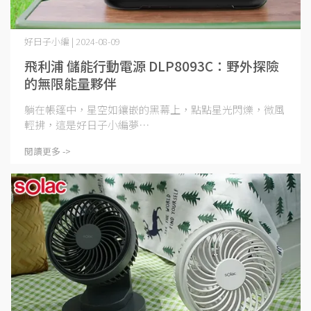
好日子小編 | 2024-08-09
飛利浦 儲能行動電源 DLP8093C：野外探險
的無限能量夥伴
躺在帳篷中，星空如鑲嵌的黑幕上，點點星光閃爍，微風
輕拂，這是好日子小編夢⋯
閱讀更多 ->