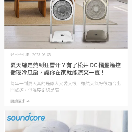
好日子小編 | 2023-03-05
夏天總是熱到狂冒汗？有了松井 DC 摺疊遙控
循環冷風扇，讓你在家就能涼爽一夏！
每年一到夏天真的是讓人又愛又恨，雖然天氣好很適合出
門旅遊，但溫度卻總是高⋯
閱讀更多 ->