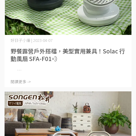
好日子小編 | 2023-04-07
野餐露營戶外搭檔，美型實用兼具！Solac 行
動風扇 SFA-F01💨
⋯
閱讀更多 ->