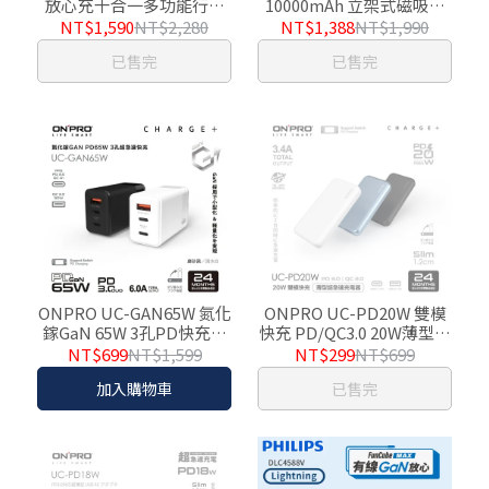
放心充十合一多功能行動
10000mAh 立架式磁吸無
電源 DLP4347C
線快充行動電源
NT$1,590
NT$2,280
NT$1,388
NT$1,990
DLP2716Q
已售完
已售完
ONPRO UC-GAN65W 氮化
ONPRO UC-PD20W 雙模
鎵GaN 65W 3孔PD快充充
快充 PD/QC3.0 20W薄型超
電器
急速充電器
NT$699
NT$1,599
NT$299
NT$699
加入購物車
已售完