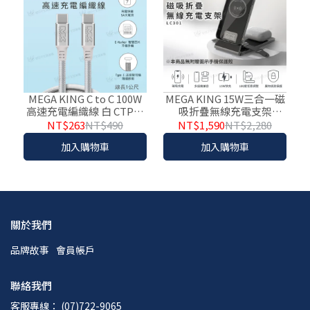
MEGA KING C to C 100W
MEGA KING 15W三合一磁
高速充電編織線 白 CTPC-
吸折疊無線充電支架
MK-100W
LC301
NT$263
NT$490
NT$1,590
NT$2,280
加入購物車
加入購物車
關於我們
品牌故事
會員帳戶
聯絡我們
客服專線： (07)722-9065