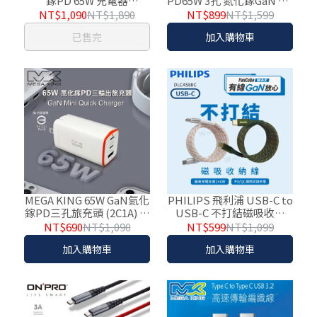
鎵PD 65W 充電器
PD65W 3孔 氮化鎵GaN PD
DLP6341C
快充充電器 Pro版
NT$1,090
NT$1,890
NT$899
NT$1,599
已售完
加入購物車
MEGA KING 65W GaN氮化
PHILIPS 飛利浦 USB-C to
鎵PD三孔旅充頭 (2C1A) 白
USB-C 不打結磁吸收納
G653E
PD充電線 150cm
NT$690
NT$1,090
NT$599
NT$1,099
DLC4588C
加入購物車
加入購物車