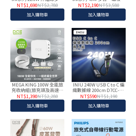
一行動電源 DLP4352C
動電源 DLP4351C
NT$1,690
NT$2,780
NT$2,190
NT$3,580
加入購物車
加入購物車
MEGA KING 100W 全能旅
INIU 240W USB C to C 編
充收納組(旅充頭及高速充
織數據線 200cm D7CC-2P
電線）附萬國轉接器 MK-
【兩入組】
NT$1,390
NT$2,280
NT$590
NT$1,190
100W
加入購物車
加入購物車