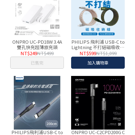
ONPRO UC-PD18W 3.4A
PHILIPS 飛利浦 USB-C to
雙孔快充超薄旅充頭
Lightning 不打結磁吸收納
PD充電線 150cm
NT$249
NT$499
NT$599
NT$1,099
DLC4588V
已售完
加入購物車
PHILIPS飛利浦USB-C to
ONPRO UC-C2CPD200G C