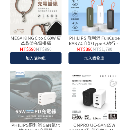
MEGA KING C to C 60W 皮
PHILIPS 飛利浦 FunCube
革背帶充電掛繩
BAR AC自帶Type-C線行動
電源 DLP5201C
NT$590
NT$990
NT$890
NT$1,790
加入購物車
加入購物車
PHILIPS飛利浦 GaN氮化
ONPRO UC-GAN65W