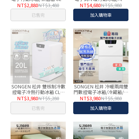
16Y
箱/保溫箱/小冰箱 CLT-
NT$2,880
NT$3,480
NT$4,680
NT$5,980
27AQ
已售完
加入購物車
SONGEN 松井 雙核制冷數
SONGEN 松井 冷暖兩用雙
控電子冷熱行動冰箱 CLT-
門數控電子冰箱/冷藏箱/保
20LE 白
溫箱/行動冰箱 CLT-18LE
NT$3,980
NT$5,280
NT$3,980
NT$5,980
已售完
加入購物車