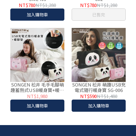
NT$780
NT$1,280
NT$780
NT$1,280
加入購物車
已售完
SONGEN 松井 毛手毛腳萌
SONGEN 松井 萌趣USB充
趣蓄熱式USB暖身寶+暖腳
電式隨行暖身寶 SG-006
墊 SG-007
NT$1,980
NT$590
NT$1,480
加入購物車
加入購物車