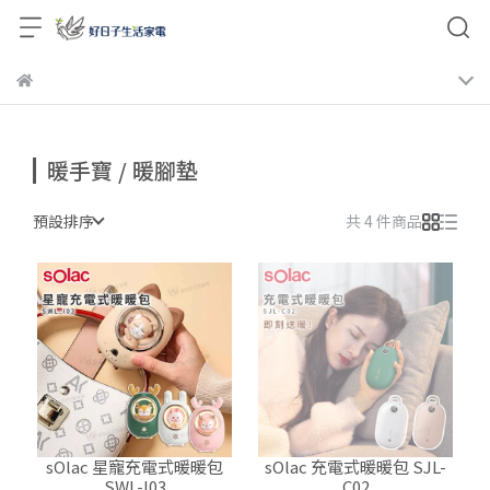
暖手寶 / 暖腳墊
預設排序
共 4 件商品
sOlac 星寵充電式暖暖包
sOlac 充電式暖暖包 SJL-
SWL-I03
C02