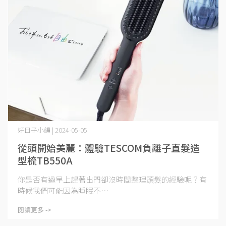
好日子小編 | 2024-05-05
從頭開始美麗：體驗TESCOM負離子直髮造
型梳TB550A
你是否有過早上趕著出門卻沒時間整理頭髮的經驗呢？有
時候我們可能因為睡眠不⋯
閱讀更多 ->