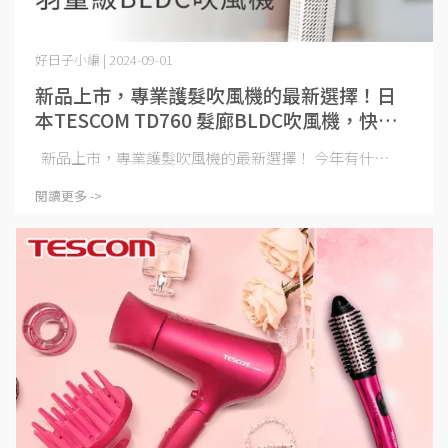
好日子小編 | 2024-09-01
新品上市，專業護髮吹風機的最新選擇！日
本TESCOM TD760 髮廊BLDC吹風機，快速
乾髮到髮質護理的完美體驗！
新品上市，專業護髮吹風機的最新選擇！ 今年有什⋯
閱讀更多 ->