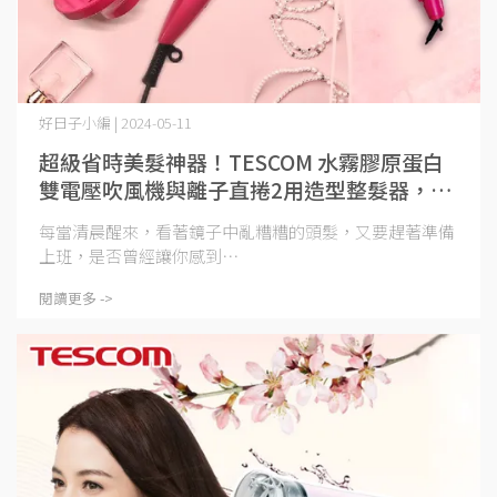
好日子小編 | 2024-05-11
超級省時美髮神器！TESCOM 水霧膠原蛋白
雙電壓吹風機與離子直捲2用造型整髮器，美
麗每一天
每當清晨醒來，看著鏡子中亂糟糟的頭髮，又要趕著準備
上班，是否曾經讓你感到⋯
閱讀更多 ->