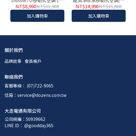
10000BTU移動式空調 LD-
能清淨除濕移動式空調/冷
3450C
氣機 XYFMP-2801FC
NT$8,990
NT$11,900
NT$14,990
NT$15,800
加入購物車
加入購物車
關於我們
品牌故事
會員帳戶
聯絡我們
客服專線： (07)722-9065
信箱：service@dozens.com.tw
大丞電通有限公司
公司統編：50939662
LINE ID： @goodday365