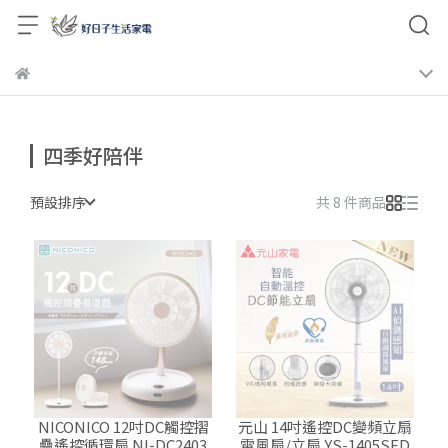
四季好陪伴
預設排序
共 8 件商品
NICONICO 12吋DC觸控摺
元山 14吋遙控DC變頻立扇
疊遙控循環扇 NI-DC2403
電風扇/立扇 YS-1405SFD