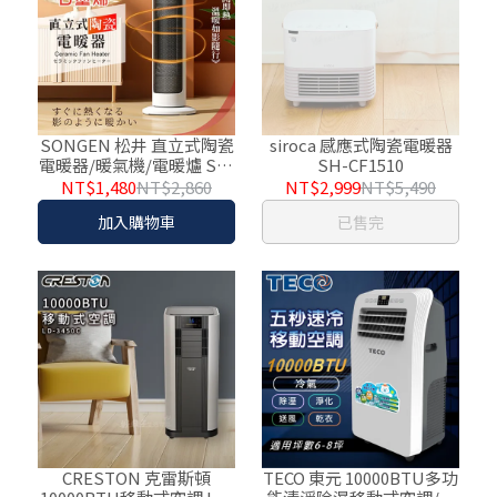
SONGEN 松井 直立式陶瓷
siroca 感應式陶瓷電暖器
電暖器/暖氣機/電暖爐 SG-
SH-CF1510
072TC 石墨烯版
NT$1,480
NT$2,860
NT$2,999
NT$5,490
加入購物車
已售完
CRESTON 克雷斯頓
TECO 東元 10000BTU多功