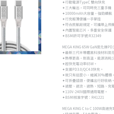
✦行動電源TypeC 雙向快充
✦三大輸出，可同時充三臺手機
✦10000mAh大容量，強勁續航
✦行充輕薄便攜一手掌控
✦符合民航局規定，可攜帶上飛
✦內置智能芯片，多重安全保護
✦BSMI許可字號:R32349
MEGA KING 65W GaN氮化鎵P
✦最新三代半導體黑科技材料氮
✦熱導更高，耐高溫，能源消耗
✦超快充電功率65W。
✦支援PD3.0/QC4.0快充。
✦就只有這麼小，縮減30%體積
✦可折疊插頭，便攜出行好收納
✦過壓、過流、過熱、短路、充
✦110V-240V國際通用電壓。
✦BSMI核准字號：R41221
MEGA KING C to C 100W高速