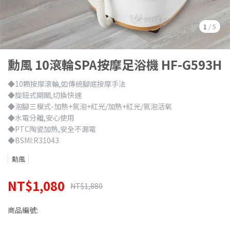
1
/
5
勳風 10滾輪SPA按摩足浴機 HF-G593H
◆10顆按摩滾輪,如傳統腳底按摩手法
◆旋鈕式開關,切換快速
◆泡腳三模式-加熱+氣泡+紅光/加熱+紅光/氣泡活氧
◆水電分離,安心使用
◆PTC陶瓷加熱,安全不漏電
◆BSMI:R31043
勳風
NT$1,080
NT$1,880
商品編號: