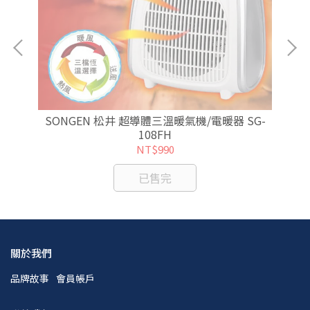
SONGEN 松井 超導體三溫暖氣機/電暖器 SG-
S
108FH
NT$990
已售完
關於我們
品牌故事
會員帳戶