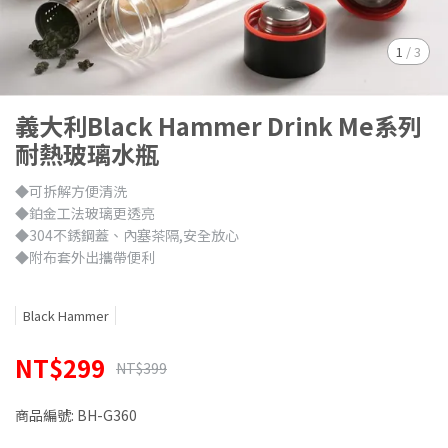
1
/
3
義大利Black Hammer Drink Me系列
耐熱玻璃水瓶
◆可拆解方便清洗
◆鉑金工法玻璃更透亮
◆304不銹鋼蓋、內塞茶隔,安全放心
◆附布套外出攜帶便利
Black Hammer
NT$299
NT$399
商品編號:
BH-G360