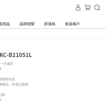
活用品
品牌總覽
部落格
會員帳戶
-B21051L
能一次滿足
幕
理簡單完成
調模式，多樣化選擇
火鍋
杯