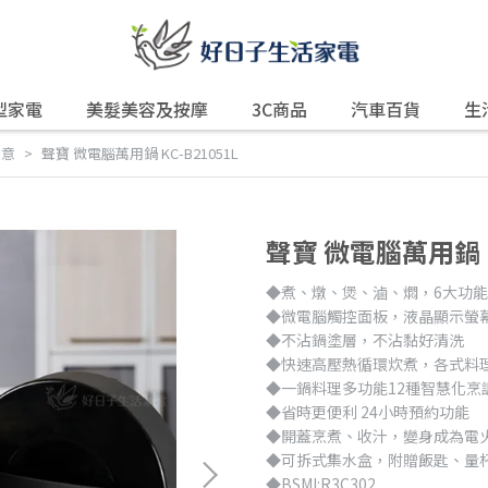
型家電
美髮美容及按摩
3C商品
汽車百貨
生
煮意
聲寶 微電腦萬用鍋 KC-B21051L
聲寶 微電腦萬用鍋 KC
◆煮、燉、煲、滷、燜，6大功
◆微電腦觸控面板，液晶顯示螢
◆不沾鍋塗層，不沾黏好清洗
◆快速高壓熱循環炊煮，各式料
◆一鍋料理多功能12種智慧化烹
◆省時更便利 24小時預約功能
◆開蓋烹煮、收汁，變身成為電
◆可拆式集水盒，附贈飯匙、量
◆BSMI:R3C302