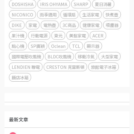
DOSHISHA
IRIS OHYAMA
SHARP
夏日消暑
NICONICO
雨季適用
循環扇
生活家電
快煮壺
DIKE
家電
電熱壺
3C商品
健康家電
吸塵器
果汁機
行動電源
東元
美髮家電
ACER
點心機
SP廣穎
Oclean
TCL
顯示器
國際電壓吹風機
BLDC吹風機
移動冷氣
大型家電
LENDIEN 聯電
CRESTON 克雷斯頓
旅館電子冰箱
飯店冰箱
最新文章