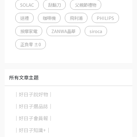
SOLAC
刮鬍刀
父親節禮物
送禮
咖啡機
飛利浦
PHILIPS
按摩家電
ZANWA晶華
siroca
正負零 ±0
所有文章主題
｜好日子說好物｜
｜好日子選品誌｜
｜好日子會員報｜
｜好日子知識+｜