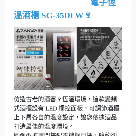
電子恆
溫酒櫃 SG-35DLW🍷
仿造古老的酒窖🍷恆溫環境，這款變頻
式酒櫃設有 LED 觸控面板，可調節酒櫃
上下層各自的溫度設定，讓您依據酒品
打造最佳的溫度環境。
圓弧型玻璃門搭配不鏽鋼門把，簡約卻