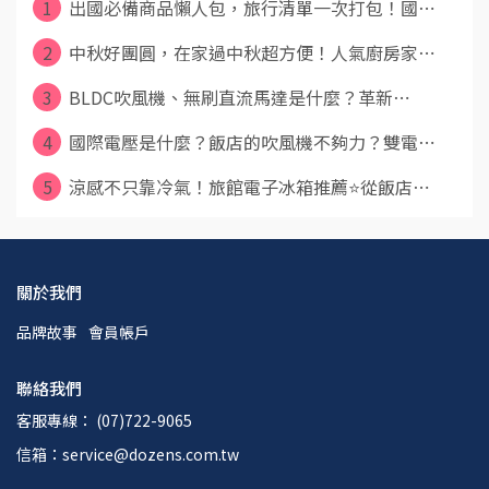
1
出國必備商品懶人包，旅行清單一次打包！國⋯
2
中秋好團圓，在家過中秋超方便！人氣廚房家⋯
3
BLDC吹風機、無刷直流馬達是什麼？革新⋯
4
國際電壓是什麼？飯店的吹風機不夠力？雙電⋯
5
涼感不只靠冷氣！旅館電子冰箱推薦⭐從飯店⋯
關於我們
品牌故事
會員帳戶
聯絡我們
客服專線： (07)722-9065
信箱：service@dozens.com.tw