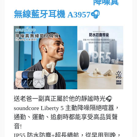
降噪真
無線藍牙耳機 A3957
🎧
送老爸一副真正屬於他的靜謐時光🎧
soundcore Liberty 5 主動降噪隔絕喧囂，
通勤、運動、追劇時都能享受高品質聲
音!
IP55 防水防塵+超長續航，從早用到晚，