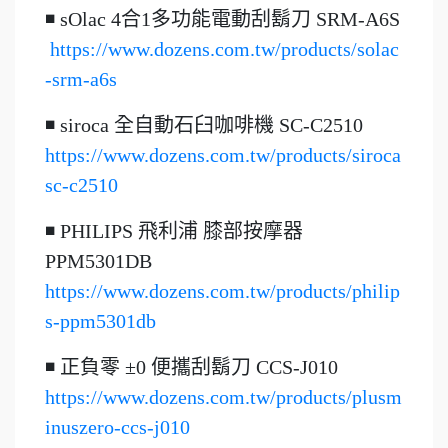
◾ sOlac 4合1多功能電動刮鬍刀 SRM-A6S
https://www.dozens.com.tw/products/solac
-srm-a6s
◾ siroca 全自動石臼咖啡機 SC-C2510
https://www.dozens.com.tw/products/siroca
sc-c2510
◾ PHILIPS 飛利浦 膝部按摩器
PPM5301DB
https://www.dozens.com.tw/products/philip
s-ppm5301db
◾ 正負零 ±0 便攜刮鬍刀 CCS-J010
https://www.dozens.com.tw/products/plusm
inuszero-ccs-j010