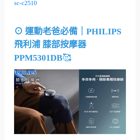
sc-c2510
⊙ 運動老爸必備｜PHILIPS
飛利浦 膝部按摩器
PPM5301DB
🥰