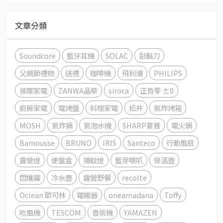
文章分類
Soundcore
藍牙耳機
SOLAC
刮鬍刀
父親節禮物
送禮
咖啡機
飛利浦
PHILIPS
按摩家電
ZANWA晶華
siroca
正負零 ±0
廚房家電
電烤盤
料理家電
松井
氣炸烤箱
MOSH
氣炸鍋
氣泡水機
SHARP夏普
電火鍋
Bamousse
BRUNO
IRIS
Santeco
行動風扇
露營燈
便當盒
捕蚊燈
藍芽喇叭
保溫壺
悶燒罐
冷水壺
露營野餐
recolte
Oclean 歐可林
電暖器
oneamadana
Toffy
吹風機
TESCOM
香氛機
YAMAZEN