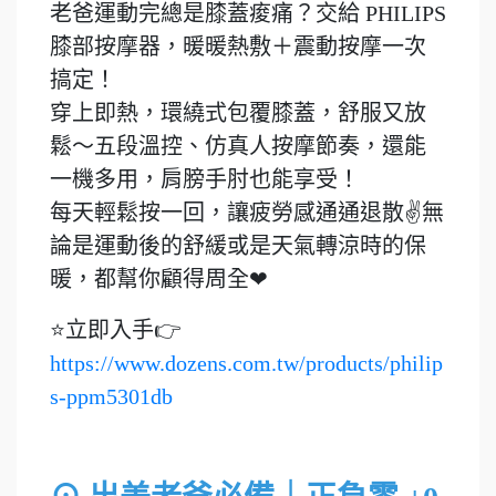
老爸運動完總是膝蓋痠痛？交給 PHILIPS
膝部按摩器，暖暖熱敷＋震動按摩一次
搞定！
穿上即熱，環繞式包覆膝蓋，舒服又放
鬆～五段溫控、仿真人按摩節奏，還能
一機多用，肩膀手肘也能享受！
每天輕鬆按一回，讓疲勞感通通退散✌️無
論是運動後的舒緩或是天氣轉涼時的保
暖，都幫你顧得周全❤
⭐立即入手👉
https://www.dozens.com.tw/products/philip
s-ppm5301db