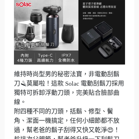
維持時尚型男的秘密法寶，非電動刮鬍
刀🪒莫屬啦！這款 Solac 電動刮鬍刀採用
獨特可拆卸浮動刀頭，完美貼合臉部曲
線。
附四種不同的刀頭，括鬍、修型、鬢
角、潔面一機搞定，任何小細節都不放
過，幫老爸的鬍子刮得又快又乾淨😍！