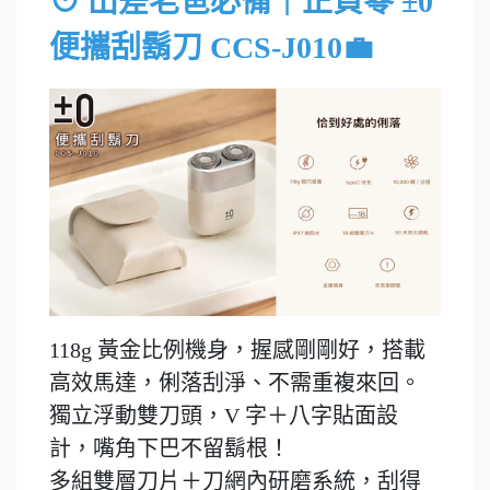
⊙ 出差老爸必備｜正負零 ±0
便攜刮鬍刀 CCS-J010💼
118g 黃金比例機身，握感剛剛好，搭載
高效馬達，俐落刮淨、不需重複來回。
獨立浮動雙刀頭，V 字＋八字貼面設
計，嘴角下巴不留鬍根！
多組雙層刀片＋刀網內研磨系統，刮得