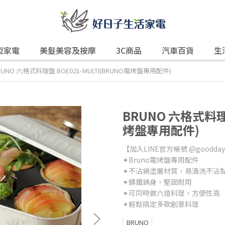
型家電
美髮美容及按摩
3C商品
汽車百貨
生
RUNO 六格式料理盤 BOE021-MULTI(BRUNO電烤盤專用配件)
BRUNO 六格式料理盤
烤盤專用配件)
【加入LINE官方帳號 @good
✦Bruno電烤盤專用配件
✦不沾鍋塗層材質，易清洗不沾
✦鑄鐵鍋身，堅固耐用
✦可同時做六道料理，方便性高
✦輕鬆搞定多款創意料理
BRUNO