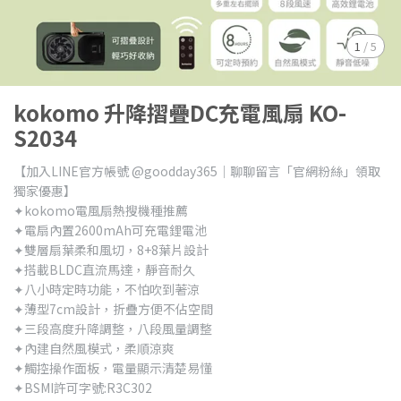
1
/
5
kokomo 升降摺疊DC充電風扇 KO-
S2034
【加入LINE官方帳號 @goodday365｜聊聊留言「官網粉絲」領取
獨家優惠】
✦kokomo電風扇熱搜機種推薦
✦電扇內置2600mAh可充電鋰電池
✦雙層扇葉柔和風切，8+8葉片設計
✦搭載BLDC直流馬達，靜音耐久
✦八小時定時功能，不怕吹到著涼
✦薄型7cm設計，折疊方便不佔空間
✦三段高度升降調整，八段風量調整
✦內建自然風模式，柔順涼爽
✦觸控操作面板，電量顯示清楚易懂
✦BSMI許可字號:R3C302