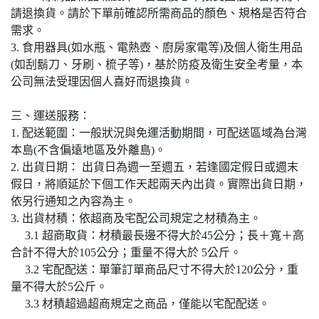
請退換貨。請於下單前確認所需商品的顏色、規格是否符合
需求。
3. 食用器具(如水瓶、電熱壺、廚房家電等)及個人衛生用品
(如刮鬍刀、牙刷、梳子等)，基於防疫及衛生安全考量，本
公司無法受理因個人喜好而退換貨。
三、運送服務：
1. 配送範圍：一般狀況與免運活動期間，可配送區域為台灣
本島(不含偏遠地區及外離島)。
2. 出貨日期： 出貨日為週一至週五，若逢國定假日或週末
假日，將順延於下個工作天起兩天內出貨。實際出貨日期，
依另行通知之內容為主。
3. 出貨材積：依超商及宅配公司規定之材積為主。
3.1 超商取貨：材積最長邊不得大於45公分；長＋寬＋高
合計不得大於105公分；重量不得大於 5公斤。
3.2 宅配配送：單筆訂單商品尺寸不得大於120公分，重
量不得大於5公斤。
3.3 材積超過超商規定之商品，僅能以宅配配送。