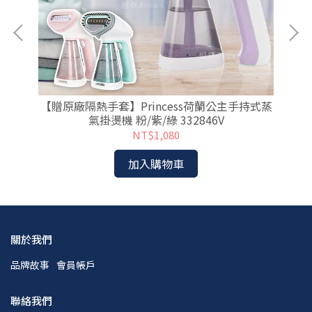
身寶
【贈原廠隔熱手套】Princess荷蘭公主手持式蒸
S
氣掛燙機 粉/紫/綠 332846V
NT$1,080
加入購物車
關於我們
品牌故事
會員帳戶
聯絡我們