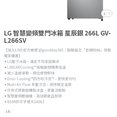
1
/
7
LG 智慧變頻雙門冰箱 星辰銀 266L GV-
L266SV
【加入LINE官方帳號 @goodday365｜聊聊留言「官網粉絲」領取
獨家優惠】
✦LG墊子冰箱，滿足不同家庭需求
✦LINEARCooling™長驅變頻精準控溫
✦減少溫度波動，鎖住食物鮮味
✦Door Cooling™四方吹冷流™，更快更均勻
✦Multi Air Flow 多重冷流，保持穩定溫度
✦可拆式移動旋轉製冰盒，更靈活輕鬆
✦智慧變頻壓縮機，高效節能且耐用
✦BSMI許可字號:R3A062
LG