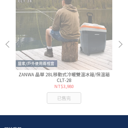
冰箱
ZANWA 晶華 28L移動式冷暖雙溫冰箱/保溫箱
S
CLT-28
NT$3,980
已售完