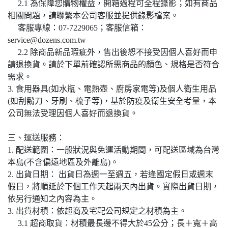
2.1 為保障您購物權益，開箱過程可全程錄影；如有商品
相關問題，請聯繫本公司客服並提供錄影檔案。
客服專線：07-7229065；客服信箱：
service@dozens.com.tw
2.2 除商品新品瑕疵外，售出後恕不接受因個人喜好而申
請退換貨。請於下單前確認所需商品的顏色、規格是否符合
需求。
3. 食用器具(如水瓶、電熱壺、廚房家電等)及個人衛生用品
(如刮鬍刀、牙刷、梳子等)，基於防疫及衛生安全考量，本
公司無法受理因個人喜好而退換貨。
三、運送服務：
1. 配送範圍：一般狀況與免運活動期間，可配送區域為台灣
本島(不含偏遠地區及外離島)。
2. 出貨日期： 出貨日為週一至週五，若逢國定假日或週末
假日，將順延於下個工作天起兩天內出貨。實際出貨日期，
依另行通知之內容為主。
3. 出貨材積：依超商及宅配公司規定之材積為主。
3.1 超商取貨：材積最長邊不得大於45公分；長＋寬＋高