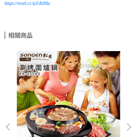
https://reurl.cc/pZdbMa
相關商品