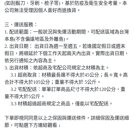
(如刮鬍刀、牙刷、梳子等)，基於防疫及衛生安全考量，本
公司無法受理因個人喜好而退換貨。
三、運送服務：
1. 配送範圍：一般狀況與免運活動期間，可配送區域為台灣
本島(不含偏遠地區及外離島)。
2. 出貨日期： 出貨日為週一至週五，若逢國定假日或週末
假日，將順延於下個工作天起兩天內出貨。實際出貨日期，
依另行通知之內容為主。
3. 出貨材積：依超商及宅配公司規定之材積為主。
3.1 超商取貨：材積最長邊不得大於45公分；長＋寬＋高
合計不得大於105公分；重量不得大於 5公斤。
3.2 宅配配送：單筆訂單商品尺寸不得大於120公分，重
量不得大於5公斤。
3.3 材積超過超商規定之商品，僅能以宅配配送。
下單即視同同意以上之保固與運送條件，詳細保固及運送細
節，可點選下方連結觀看 ↓