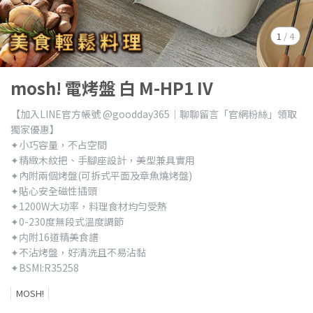
1
/
4
mosh! 電烤盤 白 M-HP1 IV
【加入LINE官方帳號 @goodday365｜聊聊留言「官網粉絲」領取
獨家優惠】
✦小巧容量，不占空間
✦精緻木紋把、手腳座設計，美型兼具實用
✦內附兩個烤盤(可拆式平面及章魚燒烤盤)
✦貼心安全磁性插頭
✦1200W大功率，料理食材均勻受熱
✦0-230度無段式溫度調節
✦内附16道精美食譜
✦不沾烤盤，好清洗且不易沾黏
✦BSMI:R35258
MOSH!