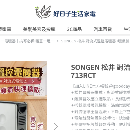
型家電
美髮美容及按摩
3C商品
汽車百貨
生
,
—電暖器｜抗寒必備 暖意十足—
SONGEN 松井 對流式溫控電暖器 /暖氣機 S
SONGEN 松井 對
713RCT
【加入LINE官方帳號 @good
✦松井電暖器推薦，對流式暖氣
✦熱簾幕效應立體散熱，長條形
✦搭載風機暖氣擴散，渦輪增壓
✦對流循環全屋溫暖，不斷上下
✦電熱絲發熱體熱效轉化，快速
✦側邊提把設計輕鬆移動，便利