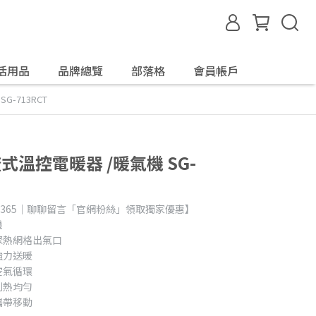
活用品
品牌總覽
部落格
會員帳戶
G-713RCT
流式溫控電暖器 /暖氣機 SG-
day365｜聊聊留言「官網粉絲」領取獨家優惠】
機
聚熱網格出氣口
強力送暖
空氣循環
制熱均勻
攜帶移動