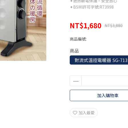
✦過熱斷電保護，安全放心
✦BSMI許可字號:R73998
NT$1,680
NT$3,880
商品編號:
商品
對流式溫控電暖器 SG-713
加入購物車
加入最愛