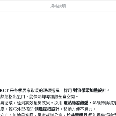
規格說明
RCT
是冬季居家取暖的理想選擇，採用
對流循環加熱設計。
聚熱網格出氣口，能快速均勻加熱全室空間。
熱氣循環，達到高效暖房效果。採用
電熱絲發熱體
，熱能轉換穩
溫度。輕巧外型搭配
側邊提把設計
，移動方便不費力。
更安心。無論是客廳、臥室或辦公室，
松井電暖器
都能提供舒適