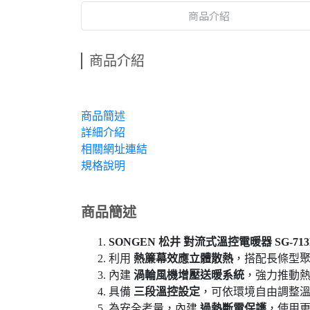
商品介紹
商品介紹
商品簡述
詳細介紹
相關網址連結
規格說明
商品簡述
SONGEN 松井 對流式溫控電暖器 SG-713
利用
熱簾幕效應立體散熱
，搭配長條型
內建
渦輪風機增壓送暖系統
，強力推動
具備
三段溫控設定
，可依環境自由調整
為安全考量，內建
過熱斷電保護
，使用