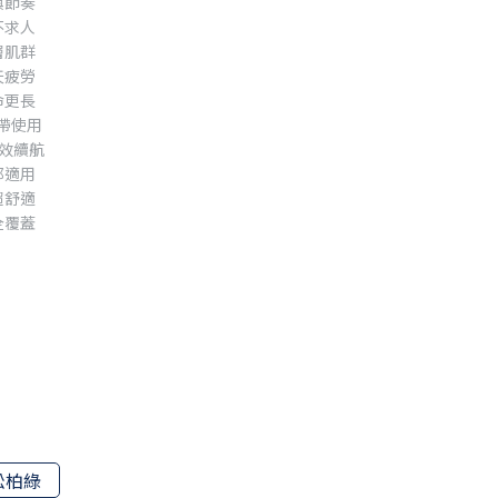
換節奏
不求人
層肌群
天疲勞
命更長
攜帶使用
長效續航
都適用
超舒適
全覆蓋
松柏綠