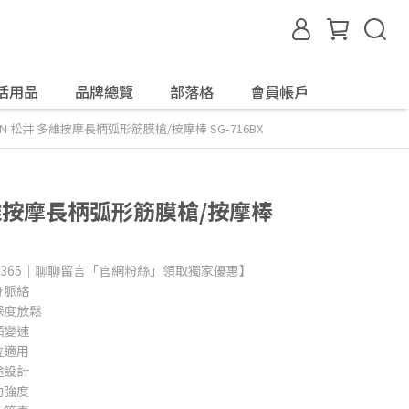
活用品
品牌總覽
部落格
會員帳戶
EN 松井 多維按摩長柄弧形筋膜槍/按摩棒 SG-716BX
多維按摩長柄弧形筋膜槍/按摩棒
day365｜聊聊留言「官網粉絲」領取獨家優惠】
身脈絡
深度放鬆
頻變速
位適用
途設計
動強度