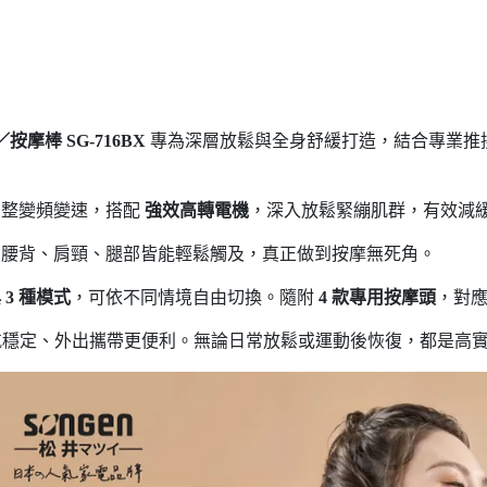
摩棒 SG-716BX
專為深層放鬆與全身舒緩打造，結合專業推
調整變頻變速，搭配
強效高轉電機
，深入放鬆緊繃肌群，有效減
，腰背、肩頸、腿部皆能輕鬆觸及，真正做到按摩無死角。
 3 種模式
，可依不同情境自由切換。隨附
4 款專用按摩頭
，對
航穩定、外出攜帶更便利。無論日常放鬆或運動後恢復，都是高