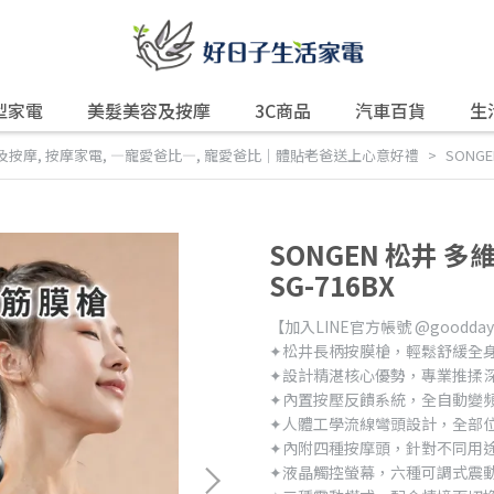
型家電
美髮美容及按摩
3C商品
汽車百貨
生
及按摩
,
按摩家電
,
—寵愛爸比—
,
寵愛爸比｜體貼老爸送上心意好禮
SONG
SONGEN 松井 
SG-716BX
【加入LINE官方帳號 @good
✦松井長柄按膜槍，輕鬆舒緩全
✦設計精湛核心優勢，專業推揉
✦內置按壓反饋系統，全自動變
✦人體工學流線彎頭設計，全部
✦內附四種按摩頭，針對不同用
✦液晶觸控螢幕，六種可調式震