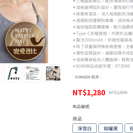
✦三種震動模式，配合情境而切
✦加長曲柄弧形設計，腰背敲打
✦按摩無盲區，深入每個肌肉深
✦減緩肌肉僵硬和痠痛，消除每
✦強效強勁高轉電機，動力強壽
✦Type-C充電接頭，方便外出
✦電池2000mAh，快速充電與
✦除了孩童與特殊疾病患者，全
✦彈性弧臂設計，減振回彈手持
✦加長機身貼合人體曲線，輕鬆
✦BSMI商品認證字號：R73998
SONGEN 松井
NT$1,280
NT$2,890
商品編號:
商品
淨雪白
鈦曜黑