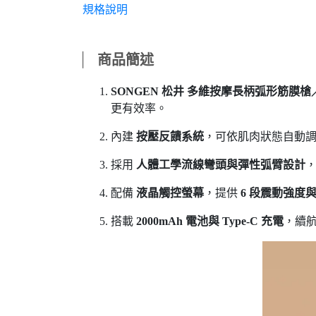
規格說明
⎸
商品簡述
SONGEN 松井 多維按摩長柄弧形筋膜槍／按
更有效率。
內建
按壓反饋系統
，可依肌肉狀態自動
採用
人體工學流線彎頭與彈性弧臂設計
配備
液晶觸控螢幕
，提供
6 段震動強度與
搭載
2000mAh 電池與 Type-C 充電
，續