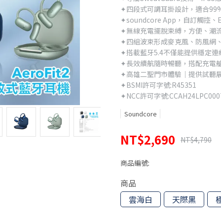
✦四段式可調耳掛設計，適合99
✦soundcore App，自訂觸控
✦無線充電擺脫束縛，方便、潮
✦四組波束形成麥克風、防風網、
✦搭載藍牙5.4不僅能提供穩定
✦長效續航隨時暢聽，搭配充電艙
✦高雄二聖門市體驗｜提供試聽
✦BSMI許可字號:R45351
✦NCC許可字號:CCAH24LPC000
Soundcore
NT$2,690
NT$4,790
商品編號:
商品
雲海白
天際黑