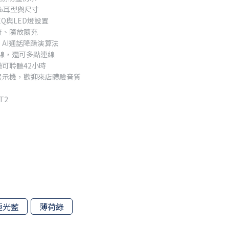
%耳型與尺寸
、EQ與LED燈設置
流、隨放隨充
AI通話降躁演算法
連線，還可多點連線
可聆聽42小時
展示機，歡迎來店體驗音質
T2
極光藍
薄荷綠