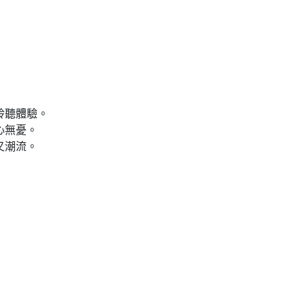
膩聆聽體驗。
安心無憂。
用又潮流。