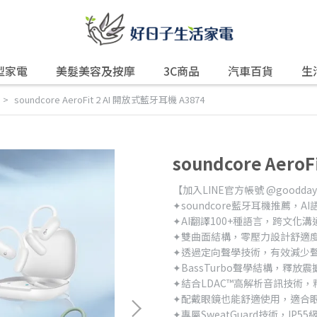
型家電
美髮美容及按摩
3C商品
汽車百貨
生
soundcore AeroFit 2 AI 開放式藍牙耳機 A3874
soundcore Aero
【加入LINE官方帳號 @good
✦soundcore藍牙耳機推薦，
✦AI翻譯100+種語言，跨文化
✦雙曲面結構，零壓力設計舒適
✦透過定向聲學技術，有效減少
✦BassTurbo聲學結構，釋放
✦結合LDAC™高解析音訊技術，釋
✦配戴眼鏡也能舒適使用，適合
✦專屬SweatGuard技術，IP5