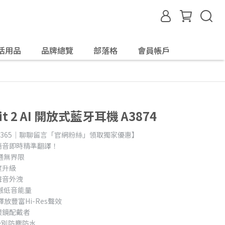
活用品
品牌總覽
部落格
會員帳戶
Fit 2 AI 開放式藍牙耳機 A3874
day365｜聊聊留言「官網粉絲」領取獨家優惠】
AI語音即時精準翻譯！
溝通無界限
度升級
聲音外洩
震撼低音能量
放豐富Hi-Res聲效
眼鏡配戴者
5級別防塵防水