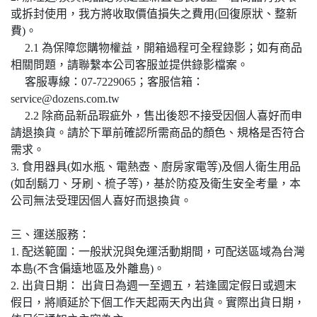
或拆封使用，我方將收取價值損失之費用(回復原狀、整新
費)。
2.1 為保障您購物權益，開箱過程可全程錄影；如有商品
相關問題，請聯繫本公司客服並提供錄影檔案。
客服專線：07-7229065；客服信箱：
service@dozens.com.tw
2.2 除商品新品瑕疵外，售出後恕不接受因個人喜好而申
請退換貨。請於下單前確認所需商品的顏色、規格是否符合
需求。
3. 食用器具(如水瓶、電熱壺、廚房家電等)及個人衛生用品
(如刮鬍刀、牙刷、梳子等)，基於防疫及衛生安全考量，本
公司無法受理因個人喜好而退換貨。
三、運送服務：
1. 配送範圍：一般狀況與免運活動期間，可配送區域為台灣
本島(不含偏遠地區及外離島)。
2. 出貨日期： 出貨日為週一至週五，若逢國定假日或週末
假日，將順延於下個工作天起兩天內出貨。實際出貨日期，