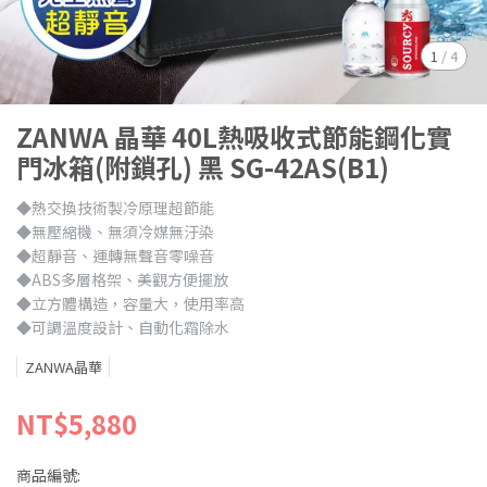
1
/
4
ZANWA 晶華 40L熱吸收式節能鋼化實
門冰箱(附鎖孔) 黑 SG-42AS(B1)
◆熱交換技術製冷原理超節能
◆無壓縮機、無須冷媒無汙染
◆超靜音、運轉無聲音零噪音
◆ABS多層格架、美觀方便擺放
◆立方體構造，容量大，使用率高
◆可調溫度設計、自動化霜除水
ZANWA晶華
NT$5,880
商品編號: