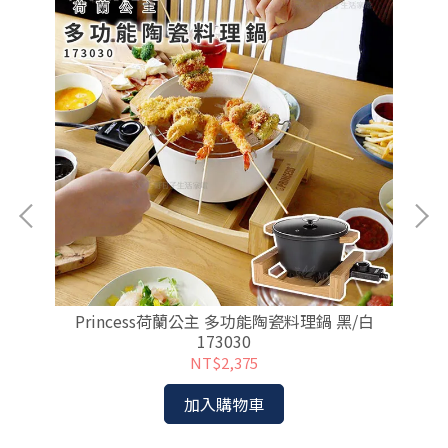
電烤
Princess荷蘭公主 多功能陶瓷料理鍋 黑/白
S
173030
NT$2,375
加入購物車