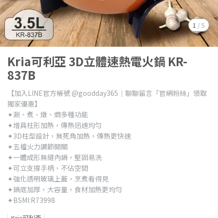
1
/
5
Kria可利亞 3D立體速熱電火鍋 KR-
837B
【加入LINE官方帳號 @goodday365｜聊聊留言「官網粉絲」領取
獨家優惠】
✦涮、煮、燉、燜多種功能
✦增具柱形加熱，傳熱迅速均勻
✦3D柱型設計，無死角加熱，傳熱更快速
✦五檔火力調節開關
✦一體成形無縫內鍋，堅固易洗
✦可立支撐手柄，不佔空間
✦強化透明玻璃上蓋，烹煮看得見
✦鍋底加厚，大容量，食材加熱更均勻
✦BSMI:R73998
Kria可利亞