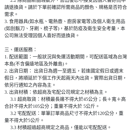
2.2 除商品新品瑕疵外，售出後恕不接受因個人喜好而申
請退換貨。請於下單前確認所需商品的顏色、規格是否符合
需求。
3. 食用器具(如水瓶、電熱壺、廚房家電等)及個人衛生用品
(如刮鬍刀、牙刷、梳子等)，基於防疫及衛生安全考量，本
公司無法受理因個人喜好而退換貨。
三、運送服務：
1. 配送範圍：一般狀況與免運活動期間，可配送區域為台灣
本島(不含偏遠地區及外離島)。
2. 出貨日期： 出貨日為週一至週五，若逢國定假日或週末
假日，將順延於下個工作天起兩天內出貨。實際出貨日期，
依另行通知之內容為主。
3. 出貨材積：依超商及宅配公司規定之材積為主。
3.1 超商取貨：材積最長邊不得大於45公分；長＋寬＋高
合計不得大於105公分；重量不得大於 5公斤。
3.2 宅配配送：單筆訂單商品尺寸不得大於120公分，重
量不得大於5公斤。
3.3 材積超過超商規定之商品，僅能以宅配配送。