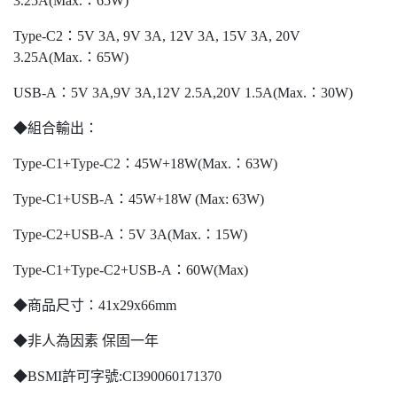
3.25A(Max.：65W)
Type-C2：5V 3A, 9V 3A, 12V 3A, 15V 3A, 20V
3.25A(Max.：65W)
USB-A：5V 3A,9V 3A,12V 2.5A,20V 1.5A(Max.：30W)
◆組合輸出：
Type-C1+Type-C2：45W+18W(Max.：63W)
Type-C1+USB-A：45W+18W (Max: 63W)
Type-C2+USB-A：5V 3A(Max.：15W)
Type-C1+Type-C2+USB-A：60W(Max)
◆商品尺寸：41x29x66mm
◆非人為因素 保固一年
◆BSMI許可字號:CI390060171370