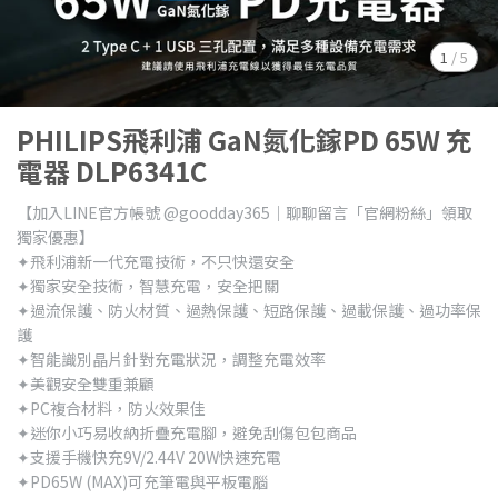
1
/
5
PHILIPS飛利浦 GaN氮化鎵PD 65W 充
電器 DLP6341C
【加入LINE官方帳號 @goodday365｜聊聊留言「官網粉絲」領取
獨家優惠】
✦飛利浦新一代充電技術，不只快還安全
✦獨家安全技術，智慧充電，安全把關
✦過流保護、防火材質、過熱保護、短路保護、過載保護、過功率保
護
✦智能識別晶片針對充電狀況，調整充電效率
✦美觀安全雙重兼顧
✦PC複合材料，防火效果佳
✦迷你小巧易收納折疊充電腳，避免刮傷包包商品
✦支援手機快充9V/2.44V 20W快速充電
✦PD65W (MAX)可充筆電與平板電腦