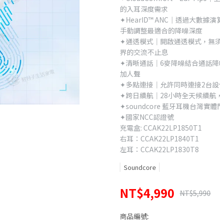
的入耳深度需求
✦HearID™ ANC｜透過大
手動調整最適合的降噪深度
✦通透模式｜開啟通透模式，無
界的交流不止息
✦清晰通話｜6麥降噪結合通話
加人聲
✦多點連接｜允許同時連接2台
✦跨日續航｜28小時全天候續航
✦soundcore 藍牙耳機台
✦國家NCC認證號
充電盒: CCAK22LP1850T1
右耳：CCAK22LP1840T1
左耳：CCAK22LP1830T8
Soundcore
NT$4,990
NT$5,990
商品編號: