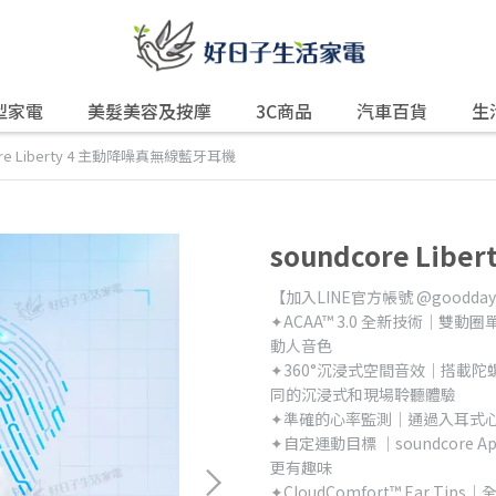
型家電
美髮美容及按摩
3C商品
汽車百貨
生
ore Liberty 4 主動降噪真無線藍牙耳機
soundcore Li
【加入LINE官方帳號 @good
✦ACAA™ 3.0 全新技術｜
動人音色
✦360°沉浸式空間音效｜搭載
同的沉浸式和現場聆聽體驗
✦準確的心率監測｜通過入耳式
✦自定運動目標 ｜soundcor
更有趣味
✦CloudComfort™ Ear