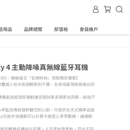
活用品
品牌總覽
部落格
會員帳戶
berty 4 主動降噪真無線藍牙耳機
day365｜聊聊留言「官網粉絲」領取獨家優惠】
雙動圈單體減少低中高頻瞬態的干擾，全音域展現無與倫比的
陀螺儀能追蹤頭部運動讓空間效果表現更加亮眼，創造不
心率監測傳感器聆聽您的心跳，可提供全天式精準追蹤
e App在跑步或運動可以計算卡路里心率等數據，讓運動
 Tips｜全新的雙層結構設計耳塞，入耳質地更柔軟，符合不同