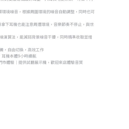
數據演算環境噪音，根據周圍環境的噪音自動調整，同時也可
須拿下耳機也能注意周遭環境，音樂節奏不停止，與世
降噪演算法，能減弱背景噪音干擾，同時精準收取並增
設備，自由切換，高效工作
，耳機本體9小時續航
灣實體門市體驗｜提供試聽展示機，歡迎來店體驗音質