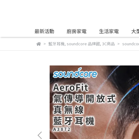
最新活動
廚房家電
生活家電
大
藍牙耳機
,
soundcore 品牌館
,
3C商品
soundc