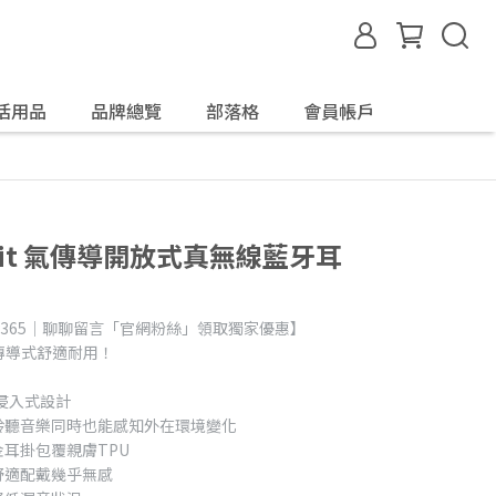
活用品
品牌總覽
部落格
會員帳戶
eroFit 氣傳導開放式真無線藍牙耳
day365｜聊聊留言「官網粉絲」領取獨家優惠】
氣傳導式舒適耐用！
非侵入式設計
聆聽音樂同時也能感知外在環境變化
耳掛包覆親膚TPU
舒適配戴幾乎無感