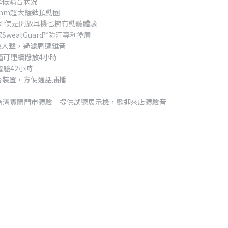
降低漏音狀況
mm超大鍍鈦頂動圈
，即使是開放耳機也擁有動聽體驗
eatGuard™防汗專利塗層
取人聲，過濾周遭雜音
鐘可連續撥放4小時
電艙42小時
台裝置，方便通話插播
 藍牙耳機台灣實體門市體驗｜提供試聽展示機，歡迎來店體驗音