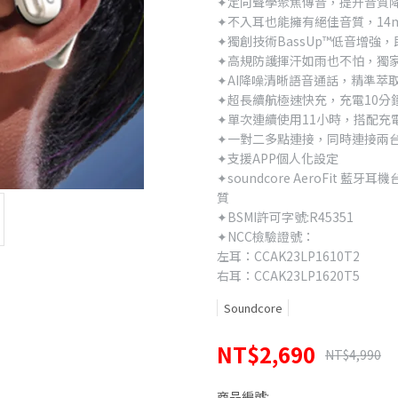
✦定向聲學聚焦傳音，提升音質
✦不入耳也能擁有絕佳音質，14
✦獨創技術BassUp™低音增強
✦高規防護揮汗如雨也不怕，獨家Sw
✦AI降噪清晰語音通話，精準萃
✦超長續航極速快充，充電10分
✦單次連續使用11小時，搭配充
✦一對二多點連接，同時連接兩
✦支援APP個人化設定
✦soundcore AeroFit
質
✦BSMI許可字號:R45351
✦NCC檢驗證號：
左耳：CCAK23LP1610T2
右耳：CCAK23LP1620T5
Soundcore
NT$2,690
NT$4,990
商品編號: