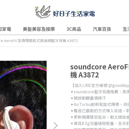
型家電
美髮美容及按摩
3C商品
汽車百貨
生
ore AeroFit 氣傳導開放式真無線藍牙耳機 A3872
soundcore A
機 A3872
【加入LINE官方帳號 @good
✦soundcore藍牙耳機推薦，
✦開放動聽盡情揮汗
✦AirTurbo創新氣旋式傳導，
✦聲音已震動的方式傳入耳道，
✦柔軟親膚穩定貼合，航太級鈦金
✦單耳8.5g羽量級極輕量，全天