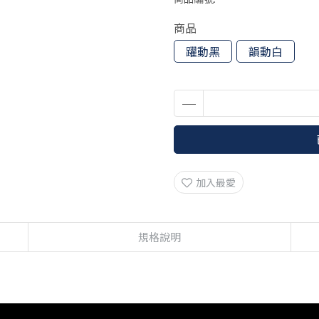
商品
躍動黑
韻動白
加入最愛
規格說明