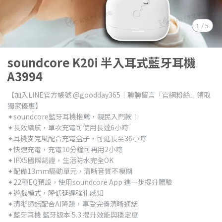
1
/
5
soundcore K20i 半入耳式藍牙耳機
A3994
【加入LINE官方帳號 @goodday365｜聊聊留言「官網粉絲」領取
獨家優惠】
✦soundcore藍牙耳機推薦，親民入門款！
✦長效續航，單次充電可使用長達6小時
✦耳機麥克風配合充電盒子，可延長至36小時
✦快速充電，充電10分鐘可再用2小時
✦IPX5國際認證，生活防水完全OK
✦配備13mm驅動單元，清晰音質不模糊
✦22種EQ預設，使用soundcore App 進一步提升體驗
✦遊戲模式，降低延遲強化感知
✦清晰通話配合AI降躁，享受完善清晰通話
✦藍牙耳機 藍牙版本 5.3 提升效能與穩定度