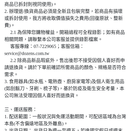
商品已拆封則視同使用)。
2. 辦理退/換貨商品必須是全新且包裝完整，若商品有損壞
或拆封使用，我方將收取價值損失之費用(回復原狀、整新
費)。
2.1 為保障您購物權益，開箱過程可全程錄影；如有商品
相關問題，請聯繫本公司客服並提供錄影檔案。
客服專線：07-7229065；客服信箱：
service@dozens.com.tw
2.2 除商品新品瑕疵外，售出後恕不接受因個人喜好而申
請退換貨。請於下單前確認所需商品的顏色、規格是否符合
需求。
3. 食用器具(如水瓶、電熱壺、廚房家電等)及個人衛生用品
(如刮鬍刀、牙刷、梳子等)，基於防疫及衛生安全考量，本
公司無法受理因個人喜好而退換貨。
三、運送服務：
1. 配送範圍：一般狀況與免運活動期間，可配送區域為台灣
本島(不含偏遠地區及外離島)。
2. 出貨日期： 出貨日為週一至週五，若逢國定假日或週末