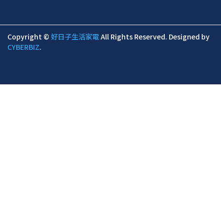
Copyright ©
好日子生活家電
All Rights Reserved.
Designed by
CYBERBIZ
.