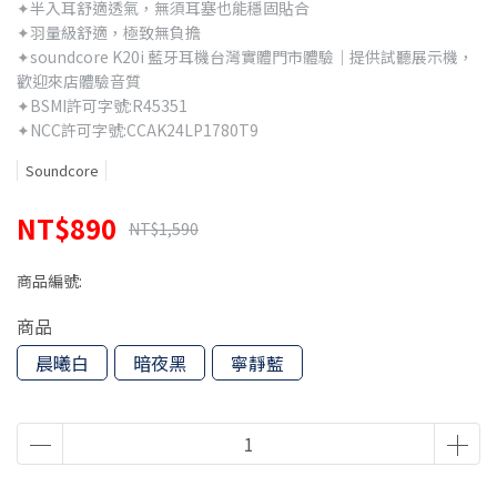
✦半入耳舒適透氣，無須耳塞也能穩固貼合
✦羽量級舒適，極致無負擔
✦soundcore K20i 藍牙耳機台灣實體門市體驗｜提供試聽展示機，
歡迎來店體驗音質
✦BSMI許可字號:R45351
✦NCC許可字號:CCAK24LP1780T9
Soundcore
NT$890
NT$1,590
商品編號:
商品
晨曦白
暗夜黑
寧靜藍