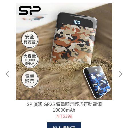
0W薄
SP 廣穎 GP25 電量顯示輕巧行動電源
O
10000mAh
NT$399
加入購物車