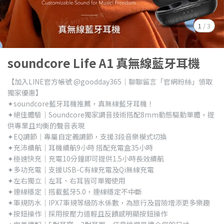
1
/
3
soundcore Life A1 真無線藍牙耳機
【加入LINE官方帳號 @goodday365｜聊聊留言「官網粉絲」領取
獨家優惠】
✦soundcore藍牙耳機推薦，真無線藍牙耳機！
✦絕佳體驗｜Soundcore獨家調音技術搭配8mm動態驅動單體，提
供專業且均衡的聲音表現
✦EQ調節｜專屬自定義調節，支援3段音樂模式切換
✦充沛續航｜耳機續航9小時 搭配充電盒35小時
✦極速快充｜充電10分鐘即可提供1.5小時長效續航
✦多功充電｜支援USB-C有線充電及Qi無線充電
✦左右獨立｜左耳、右耳皆可單獨使用
✦連線穩定｜搭載藍牙5.0，連線穩定不中斷
✦軍規防水｜IPX7軍規等級防水係數，為旅行及冒險增添更多樂趣
✦按鈕操作｜採用按壓力道輕且反饋感明顯按鈕操作