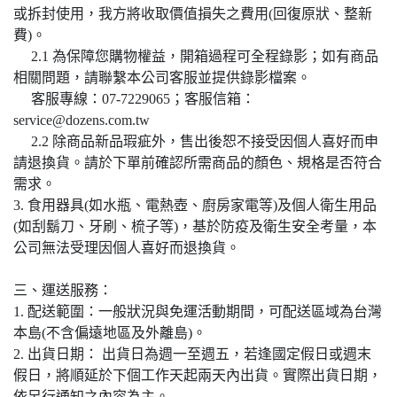
或拆封使用，我方將收取價值損失之費用(回復原狀、整新
費)。
2.1 為保障您購物權益，開箱過程可全程錄影；如有商品
相關問題，請聯繫本公司客服並提供錄影檔案。
客服專線：07-7229065；客服信箱：
service@dozens.com.tw
2.2 除商品新品瑕疵外，售出後恕不接受因個人喜好而申
請退換貨。請於下單前確認所需商品的顏色、規格是否符合
需求。
3. 食用器具(如水瓶、電熱壺、廚房家電等)及個人衛生用品
(如刮鬍刀、牙刷、梳子等)，基於防疫及衛生安全考量，本
公司無法受理因個人喜好而退換貨。
三、運送服務：
1. 配送範圍：一般狀況與免運活動期間，可配送區域為台灣
本島(不含偏遠地區及外離島)。
2. 出貨日期： 出貨日為週一至週五，若逢國定假日或週末
假日，將順延於下個工作天起兩天內出貨。實際出貨日期，
依另行通知之內容為主。