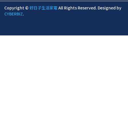
Copyright ©
好日子生活家電
All Rights Reserved.
Designed by
CYBERBIZ
.