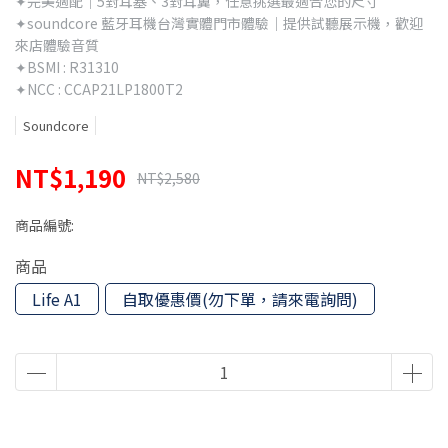
✦完美適配｜5對耳塞、3對耳翼，任意挑選最適合您的尺寸
✦soundcore 藍牙耳機台灣實體門市體驗｜提供試聽展示機，歡迎
來店體驗音質
✦BSMI : R31310
✦NCC : CCAP21LP1800T2
Soundcore
NT$1,190
NT$2,580
商品編號:
商品
Life A1
自取優惠價(勿下單，請來電詢問)