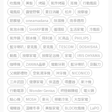
吹風機
美髮
烤箱
氣炸烤箱
耳機
行動風扇
電風扇
露營野餐
夏日消暑
松井
按摩槍
筋膜槍
oneamadana
除濕機
雨季適用
氣泡水機
SHARP夏普
循環扇
生活家電
冷風扇
氣炸鍋
刨冰機
飛利浦
3C商品
PHILIPS
藍牙喇叭 / 麥克風
麥克風
TESCOM
DOSHISHA
勳風
按摩家電
按摩足浴機
家電
IRIS OHYAMA
咖啡機
ZANWA晶華
電動牙刷
藍牙喇叭
刮鬍刀
父親節禮物
空氣清淨機
沖牙機
NICONICO
三井武田
健康家電
保溫壺
吸塵器
果汁機
行動電源
Wonder Genius
終極鍛鍊組
電火鍋
點心機
MOSH
東元
移動冷氣
大型家電
電暖器
溫暖冬季
美髮家電
BLDC吹風機
LaPO