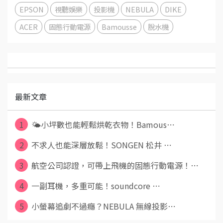
EPSON
視聽娛樂
投影機
NEBULA
DIKE
ACER
固態行動電源
Bamousse
脫水機
最新文章
1
🌤️小坪數也能輕鬆烘乾衣物！Bamous⋯
2
不求人也能深層放鬆！SONGEN 松井 ⋯
3
航空公司認證，可帶上飛機的固態行動電源！⋯
4
一副耳機，多重可能！soundcore ⋯
5
小螢幕追劇不過癮？NEBULA 無線投影⋯