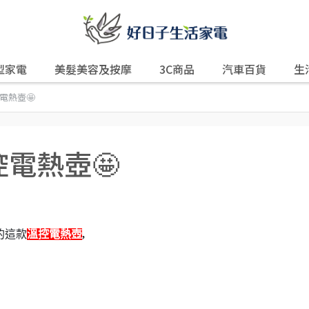
型家電
美髮美容及按摩
3C商品
汽車百貨
生
控電熱壺🤩
溫控電熱壺🤩
的這款
溫控電熱壺
,