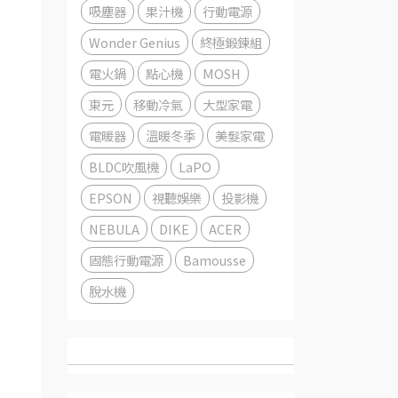
吸塵器
果汁機
行動電源
Wonder Genius
終極鍛鍊組
電火鍋
點心機
MOSH
東元
移動冷氣
大型家電
電暖器
溫暖冬季
美髮家電
BLDC吹風機
LaPO
EPSON
視聽娛樂
投影機
NEBULA
DIKE
ACER
固態行動電源
Bamousse
脫水機