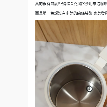
真的很有質感!很像星X克,路X莎用來泡咖啡
而且單一色調沒有多餘的線條裝飾,完美發揮