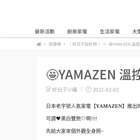
最新活動
廚房家電
生活家電
大
部落格
｜好日子說好物｜
🤩YAMAZEN 溫
🤩YAMAZEN 
好日子小編
2023-02-02
日本老字號人氣家電【
YAMAZEN
】推出
可謂🖤黑白雙煞🤍啊!!!!
先給大家來個外觀全身照~