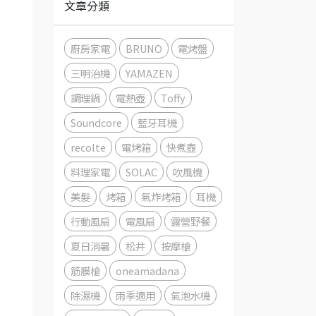
文章分類
廚房家電
BRUNO
電烤盤
三明治機
YAMAZEN
調理鍋
電熱壺
Toffy
Soundcore
藍牙耳機
recolte
電烤箱
快煮壺
料理家電
SOLAC
吹風機
美髮
烤箱
氣炸烤箱
耳機
行動風扇
電風扇
露營野餐
夏日消暑
松井
按摩槍
筋膜槍
oneamadana
除濕機
雨季適用
氣泡水機