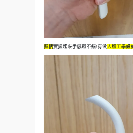
握柄
實握起來手感還不錯!有做
人體工學設