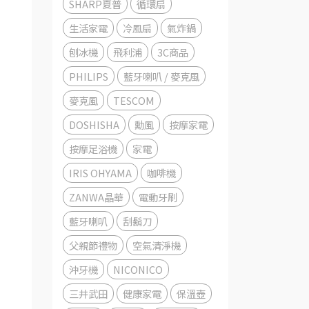
SHARP夏普
循環扇
生活家電
冷風扇
氣炸鍋
刨冰機
飛利浦
3C商品
PHILIPS
藍牙喇叭 / 麥克風
麥克風
TESCOM
DOSHISHA
勳風
按摩家電
按摩足浴機
家電
IRIS OHYAMA
咖啡機
ZANWA晶華
電動牙刷
藍牙喇叭
刮鬍刀
父親節禮物
空氣清淨機
沖牙機
NICONICO
三井武田
健康家電
保溫壺