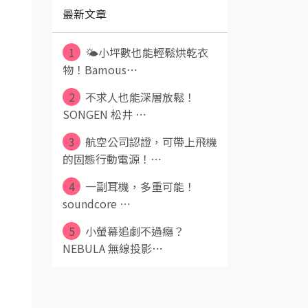
最新文章
1
🌤️小坪數也能輕鬆烘乾衣
物！Bamous⋯
2
不求人也能深層放鬆！
SONGEN 松井 ⋯
3
航空公司認證，可帶上飛機
的固態行動電源！⋯
4
一副耳機，多重可能！
soundcore ⋯
5
小螢幕追劇不過癮？
NEBULA 無線投影⋯