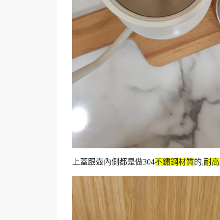
上蓋跟壺內側都是做304
不鏽鋼材質
的,
耐高溫