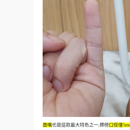
壺嘴
也是這款最大特色之一,標榜
口徑僅5m