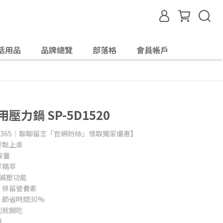
活用品
品牌總覽
部落格
會員帳戶
用壓力鍋 SP-5D1520
day365｜聊聊留言「官網粉絲」領取獨家優惠】
輕鬆上桌
容量
鮮精萃
減壓功能
，保留營養素
節省時間30%
到就開吃
級