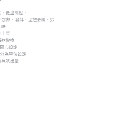
煮、低溫高壓、
新加熱、發酵、溫控烹調、炒
入味
容上菜
所欲變換
a隨心設定
到分為單位設定
蒸氣噴出量