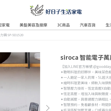
型家電
美髮美容及按摩
3C商品
汽車百貨
生
鍋 SP-5D1520
siroca 智能電子萬
【加入LINE官方帳號 @good
✦聰明料理的好夥伴，美味菜色
✦一人飽足一家人的胃，5L超大
✦縮時料理更美味，綿軟入味鎖
✦智慧壓力技術，恆定高壓X自動
✦恆定高壓，增加入味與軟嫩度
✦自動減壓，與普通壓力鍋相比，
✦智慧預約，免看顧食材，時間
✦低溫搭配加壓烹調，口感再升