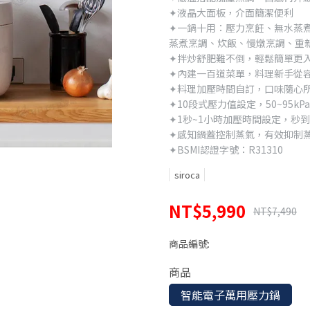
✦液晶大面板，介面簡潔便利
✦一鍋十用：壓力烹飪、無水蒸
蒸煮烹調、炊飯、慢燉烹調、重
✦拌炒舒肥難不倒，輕鬆簡單更
✦內建一百道菜單，料理新手從
✦料理加壓時間自訂，口味隨心
✦10段式壓力值設定，50~95kP
✦1秒~1小時加壓時間設定，秒
✦感知鍋蓋控制蒸氣，有效抑制
✦BSMI認證字號：R31310
siroca
NT$5,990
NT$7,490
商品編號:
商品
智能電子萬用壓力鍋